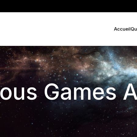
Accueil
Qui
ious Games A