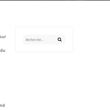
sur
 du
and